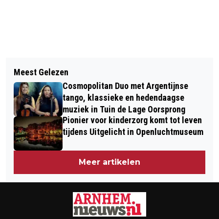
Vorig artikel
Volgend artikel
GEMEENTELIJKE WEBSITE AAN
Meest Gelezen
FUTURE FOR NATURE AWARD 2024
VERNIEUWING TOE
Cosmopolitan Duo met Argentijnse
UITGEREIKT OP 19 APRIL IN BURGERS'
tango, klassieke en hedendaagse
ZOO
muziek in Tuin de Lage Oorsprong
Pionier voor kinderzorg komt tot leven
tijdens Uitgelicht in Openluchtmuseum
Meer artikelen