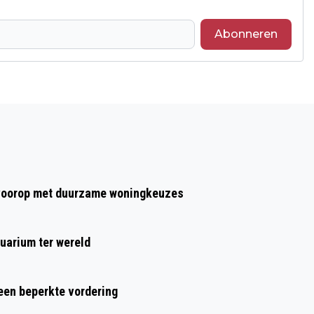
Abonneren
Volgend artikel
KOM BLOEMBOMMEN MAKEN IN
WATERWERKPLAATS VAN HET
NEDERLANDS WATERMUSEUM
t voorop met duurzame woningkeuzes
uarium ter wereld
 een beperkte vordering