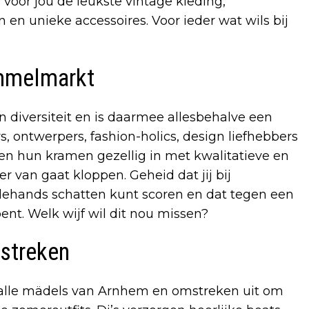
 voor jou de leukste vintage kleding,
n unieke accessoires. Voor ieder wat wils bij
ommelmarkt
en diversiteit en is daarmee allesbehalve een
, ontwerpers, fashion-holics, design liefhebbers
ten hun kramen gezellig in met kwalitatieve en
r van gaat kloppen. Geheid dat jij bij
dehands schatten kunt scoren en dat tegen een
bent. Welk wijf wil dit nou missen?
streken
 alle mädels van Arnhem en omstreken uit om