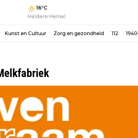
16
°C
Heldere Hemel
Kunst en Cultuur
Zorg en gezondheid
112
1940
Melkfabriek