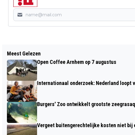
Vorig artikel
Meest Gelezen
LIVE TALKSHOW MET GEWONE
Open Coffee Arnhem op 7 augustus
ARNHEMMERS OP 24 FEBRUARI IN
ROZET
Internationaal onderzoek: Nederland loop
Burgers' Zoo ontwikkelt grootste zeegrasaq
Vergeet buitengerechtelijke kosten niet bij