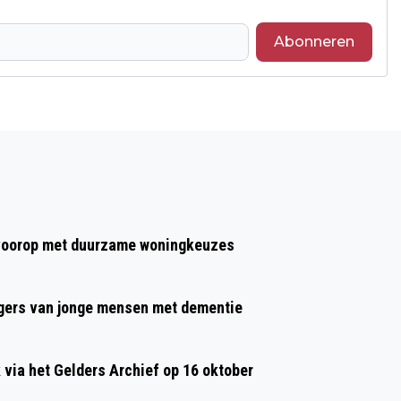
Abonneren
Volgend artikel
1 JAAR CEL VOOR SLAAN EN
BEDREIGEN MET EEN VUURWAPEN IN
ARNHEM
t voorop met duurzame woningkeuzes
gers van jonge mensen met dementie
ia het Gelders Archief op 16 oktober