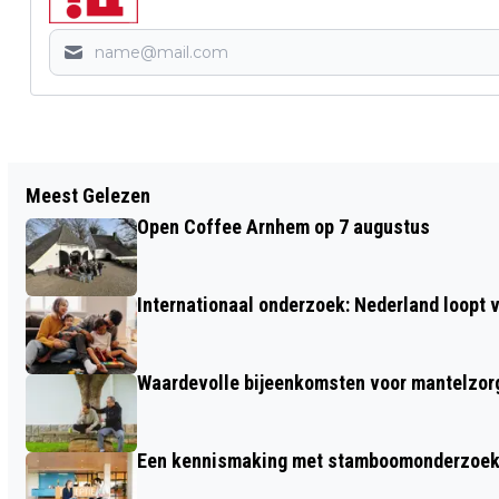
Vorig artikel
Meest Gelezen
OPTREDENS VAN JONG LOKAAL TALENT
Open Coffee Arnhem op 7 augustus
OP DE PLANKEN TIJDENS OFF THE
RECORDS XL OP 14 JUNI BIJ WILLEMEEN
Internationaal onderzoek: Nederland loop
Waardevolle bijeenkomsten voor mantelzor
Een kennismaking met stamboomonderzoek v