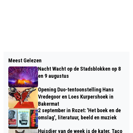
Vorig artikel
Volgend artikel
79E AIRBORNE LUCHTLANDINGEN EN
Meest Gelezen
THEATER AAN DE RIJN OPENT
HERDENKING OP DE GINKELSE HEI
Nacht Wacht op de Stadsblokken op 8
SEIZOEN 2023-2024 MET TWEE
en 9 augustus
VOORSTELLINGEN
Opening Duo-tentoonstelling Hans
Vredegoor en Loes Kurpershoek in
Bakermat
2 september in Rozet: 'Het boek en de
omslag', literatuur, beeld en muziek
Huisdier van de week is de kater, Taco