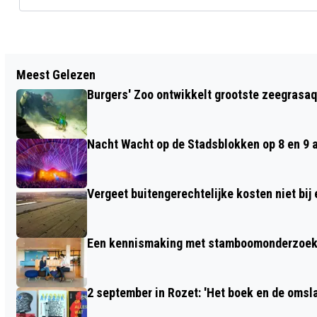
Vorig artikel
Meest Gelezen
TWEEDE KAMERLID IN GESPREK MET
Burgers' Zoo ontwikkelt grootste zeegrasaq
BEWONERS VAN HEIJENOORD, LOMBOK
EN KLINGELBEEK
Nacht Wacht op de Stadsblokken op 8 en 9 
Vergeet buitengerechtelijke kosten niet bij
Een kennismaking met stamboomonderzoek v
2 september in Rozet: 'Het boek en de omsla