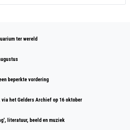
Volgend artikel
JOUW VAKKUNDIGE SLOTENMAKER IN
uarium ter wereld
ARNHEM EN OMSTREKEN
augustus
 een beperkte vordering
ia het Gelders Archief op 16 oktober
g', literatuur, beeld en muziek