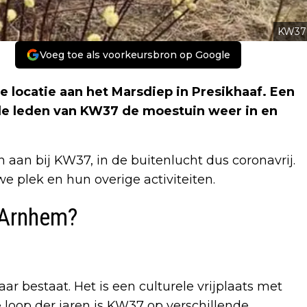
KW37
Voeg toe als voorkeursbron op Google
ke locatie aan het Marsdiep in Presikhaaf. Een
n de leden van KW37 de moestuin weer in en
aan bij KW37, in de buitenlucht dus coronavrij.
e plek en hun overige activiteiten.
 Arnhem?
aar bestaat. Het is een culturele vrijplaats met
 loop der jaren is KW37 op verschillende