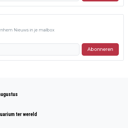
Arnhem Nieuws in je mailbox
Abonneren
Volgend artikel
OPENLUCHTMUSEUM: AMSTERDAMSE
augustus
SCHOOL IN DE ARCHITECTUUR
uarium ter wereld