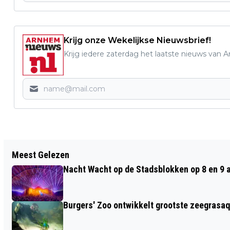
Krijg onze Wekelijkse Nieuwsbrief!
Krijg iedere zaterdag het laatste nieuws van 
Vorig artikel
Meest Gelezen
WAT TE REGELEN NA DE DIAGNOSE
Nacht Wacht op de Stadsblokken op 8 en 9 
DEMENTIE? BELANGRIJKE
BESLISSINGEN VOOR LATER
Burgers' Zoo ontwikkelt grootste zeegrasaq