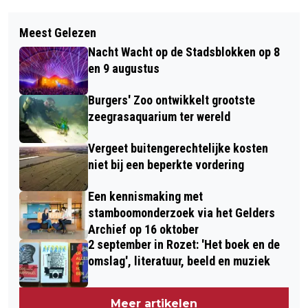
Vorig artikel
Volgend artikel
DE #7DAGENWATERDRINK-
Meest Gelezen
NEGEN MAANDEN CEL VOOR POGING
CHALLENGE: EEN GOED VOORNEMEN
Nacht Wacht op de Stadsblokken op 8
TOT DOODSLAG IN MUSISPARK
en 9 augustus
Burgers' Zoo ontwikkelt grootste
zeegrasaquarium ter wereld
Vergeet buitengerechtelijke kosten
niet bij een beperkte vordering
Een kennismaking met
stamboomonderzoek via het Gelders
Archief op 16 oktober
2 september in Rozet: 'Het boek en de
omslag', literatuur, beeld en muziek
Meer artikelen