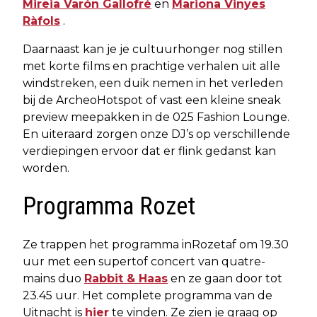
Mireia Varón Gallofré
en
Mariona Vinyes
Ràfols
.
Daarnaast kan je je cultuurhonger nog stillen
met korte films en prachtige verhalen uit alle
windstreken, een duik nemen in het verleden
bij de ArcheoHotspot of vast een kleine sneak
preview meepakken in de 025 Fashion Lounge.
En uiteraard zorgen onze DJ’s op verschillende
verdiepingen ervoor dat er flink gedanst kan
worden.
Programma Rozet
Ze trappen het programma in
Rozet
af om 19.30
uur met een supertof concert van quatre-
mains duo
Rabbit & Haas
en ze gaan door tot
23.45 uur. Het complete programma van de
Uitnacht is
hier
te vinden. Ze zien je graag op