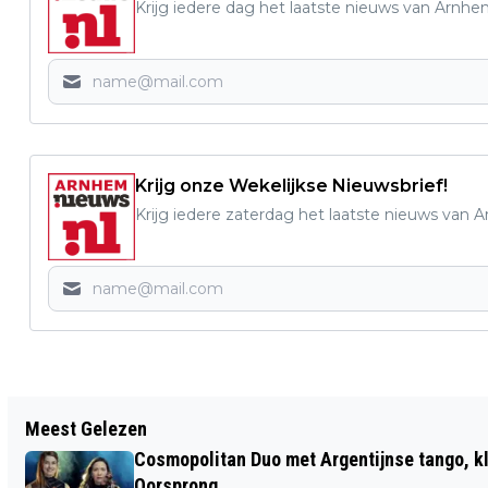
Krijg iedere dag het laatste nieuws van Arnhe
Krijg onze Wekelijkse Nieuwsbrief!
Krijg iedere zaterdag het laatste nieuws van 
Vorig artikel
Meest Gelezen
SPEELSE MANGABEYS PLAGEN
Cosmopolitan Duo met Argentijnse tango, k
KOPROLLENDE GORILLA'S
Oorsprong