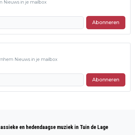
m Nieuws in je mailbox
Abonneren
Arnhem Nieuws in je mailbox
Abonneren
Volgend artikel
NIEUWE VISIE SOCIAAL DOMEIN ZET IN
lassieke en hedendaagse muziek in Tuin de Lage
OP PREVENTIE EN MAATWERK