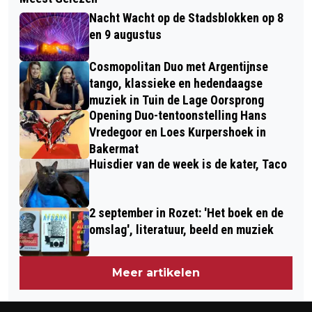
HOE KAN JE IEMAND NOMINEREN
NAAR GEVOLGEN VAN EPILEPTISCHE
Nacht Wacht op de Stadsblokken op 8
VOOR DE WITTE ANJER PRIJS 2024?
AANVAL
en 9 augustus
Cosmopolitan Duo met Argentijnse
tango, klassieke en hedendaagse
muziek in Tuin de Lage Oorsprong
Opening Duo-tentoonstelling Hans
Vredegoor en Loes Kurpershoek in
Bakermat
Huisdier van de week is de kater, Taco
2 september in Rozet: 'Het boek en de
omslag', literatuur, beeld en muziek
Meer artikelen