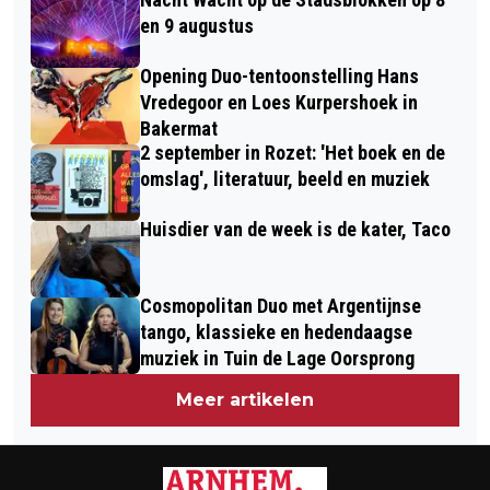
BEDANKT MEDEWERKERS
en 9 augustus
Opening Duo-tentoonstelling Hans
Vredegoor en Loes Kurpershoek in
Bakermat
2 september in Rozet: 'Het boek en de
omslag', literatuur, beeld en muziek
Huisdier van de week is de kater, Taco
Cosmopolitan Duo met Argentijnse
tango, klassieke en hedendaagse
muziek in Tuin de Lage Oorsprong
Meer artikelen