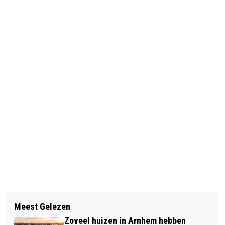
Vorig artikel
Volgend artikel
TITELGEVECHT BADR HARI EN RICO
Meest Gelezen
TOEGANGSKAARTEN ARNHEMSE
VERHOEVEN MORGEN IN GELREDOME
Zoveel huizen in Arnhem hebben