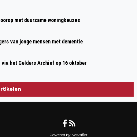
NEDERLANDSE VETERANENDAG
t voorop met duurzame woningkeuzes
gers van jonge mensen met dementie
ia het Gelders Archief op 16 oktober
rtikelen
Powered by Newsifier