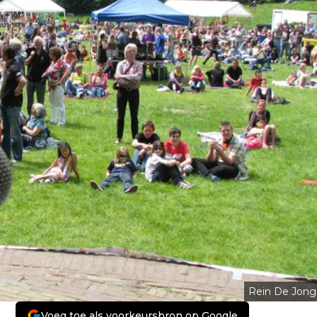
Rein De Jong
Voeg toe als voorkeursbron op Google