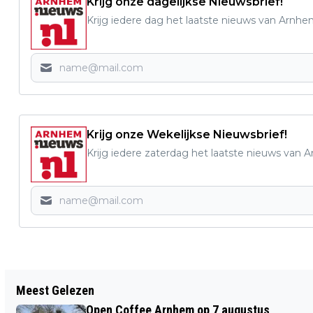
Krijg onze dagelijkse Nieuwsbrief!
Krijg iedere dag het laatste nieuws van Arnhe
Krijg onze Wekelijkse Nieuwsbrief!
Krijg iedere zaterdag het laatste nieuws van 
Vorig artikel
Meest Gelezen
FILMKLASSIEKER MET LIVEMUZIEK IN
Open Coffee Arnhem op 7 augustus