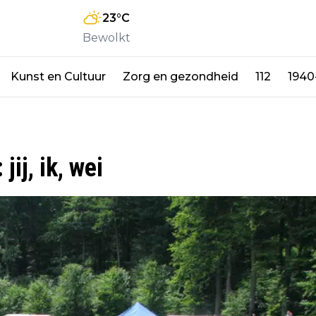
23
°C
Bewolkt
Kunst en Cultuur
Zorg en gezondheid
112
1940
ij, ik, wei