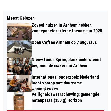
Vorig artikel
Volgend artikel
AANKONDIGING AFTRAP
Meest Gelezen
VRIJWILLIGER ALS BUDGETBUDDY
MUSEUMTIJDSCHRIFT
Zoveel huizen in Arnhem hebben
GEZOCHT VOOR CURSUS GELDZAKEN
TENTOONSTELLINGSPRIJS 2026
zonnepanelen: kleine toename in 2025
(ARNHEM)
Open Coffee Arnhem op 7 augustus
Nieuw fonds Springplank ondersteunt
beginnende makers in Arnhem
Internationaal onderzoek: Nederland
loopt voorop met duurzame
woningkeuzes
Veiligheidswaarschuwing: gemengde
notenpasta (350 g) Horizon