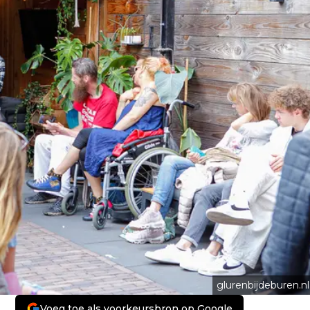
glurenbijdeburen.nl
Voeg toe als voorkeursbron op Google