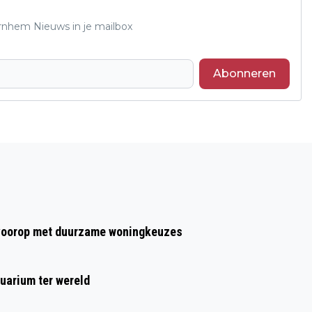
Arnhem Nieuws in je mailbox
Abonneren
Volgend artikel
VIJFTIEN ARNHEMMERS MET
KONINKLIJKE ONDERSCHEIDING OP 26
APRIL
t voorop met duurzame woningkeuzes
uarium ter wereld