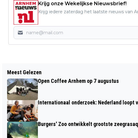
Krijg onze Wekelijkse Nieuwsbrief!
Krijg iedere zaterdag het laatste nieuws van 
Vorig artikel
Meest Gelezen
TERUGROEPACTIE MASTERCHEF
Open Coffee Arnhem op 7 augustus
KEUKENGEREISET ACTION WEGENS
PAA’S
Internationaal onderzoek: Nederland loop
Burgers' Zoo ontwikkelt grootste zeegrasaq