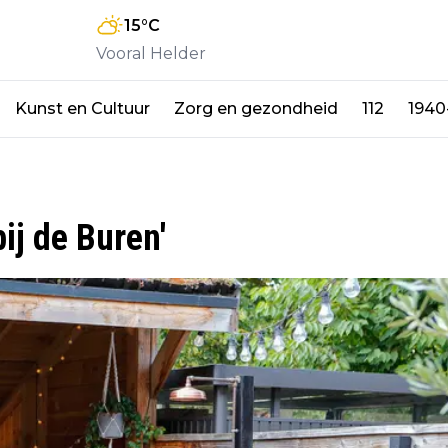
15
°C
Vooral Helder
Kunst en Cultuur
Zorg en gezondheid
112
1940
ij de Buren'