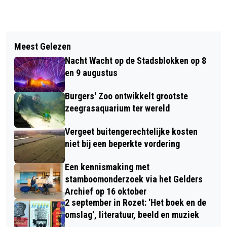
Vorig artikel
Volgend artikel
ZONDAG GEEN NEC-SUPPORTERS IN
Meest Gelezen
BUSVOORDEELABONNEMENT GROOT
GELREDOME
Nacht Wacht op de Stadsblokken op 8
SUCCES
en 9 augustus
Burgers' Zoo ontwikkelt grootste
zeegrasaquarium ter wereld
Vergeet buitengerechtelijke kosten
niet bij een beperkte vordering
Een kennismaking met
stamboomonderzoek via het Gelders
Archief op 16 oktober
2 september in Rozet: 'Het boek en de
omslag', literatuur, beeld en muziek