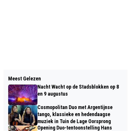
Vorig artikel
Volgend artikel
SAMENWERKEN VOOR STERKE
Meest Gelezen
ARNHEMMER VEROORDEELD VOOR
KENNISCAMPUS ARNHEM-VELP
Nacht Wacht op de Stadsblokken op 8
POGING ZWARE MISHANDELING,
en 9 augustus
BEDREIGING EN WAPENBEZIT
Cosmopolitan Duo met Argentijnse
tango, klassieke en hedendaagse
muziek in Tuin de Lage Oorsprong
Opening Duo-tentoonstelling Hans