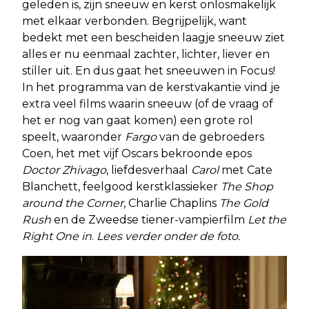
geleden is, zijn sneeuw en kerst onlosmakelijk
met elkaar verbonden. Begrijpelijk, want
bedekt met een bescheiden laagje sneeuw ziet
alles er nu eenmaal zachter, lichter, liever en
stiller uit. En dus gaat het sneeuwen in Focus!
In het programma van de kerstvakantie vind je
extra veel films waarin sneeuw (of de vraag of
het er nog van gaat komen) een grote rol
speelt, waaronder
Fargo
van de gebroeders
Coen, het met vijf Oscars bekroonde epos
Doctor Zhivago
, liefdesverhaal
Carol
met Cate
Blanchett, feelgood kerstklassieker
The Shop
around the Corner
, Charlie Chaplins
The Gold
Rush
en de Zweedse tiener-vampierfilm
Let the
Right One in
.
Lees verder onder de foto.