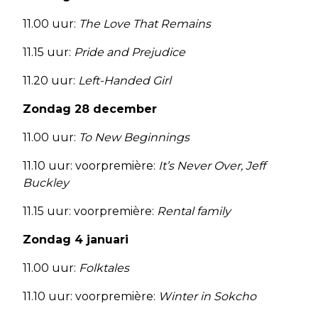
11.00 uur:
The Love That Remains
11.15 uur:
Pride and Prejudice
11.20 uur:
Left-Handed Girl
Zondag 28 december
11.00 uur:
To New Beginnings
11.10 uur: voorpremière:
It’s Never Over, Jeff
Buckley
11.15 uur: voorpremière:
Rental family
Zondag 4 januari
11.00 uur:
Folktales
11.10 uur: voorpremière:
Winter in Sokcho