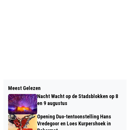
Vorig artikel
Volgend artikel
TIPS VAN DE BRANDWEER:
Meest Gelezen
OVEREENKOMST VAN OPDRACHT MET
VERMINDER BRANDGEVAAR TIJDENS
Nacht Wacht op de Stadsblokken op 8
ZZP'ER MAG DIRECT BEËINDIGD
DE FEESTDAGEN
en 9 augustus
WORDEN
Opening Duo-tentoonstelling Hans
Vredegoor en Loes Kurpershoek in