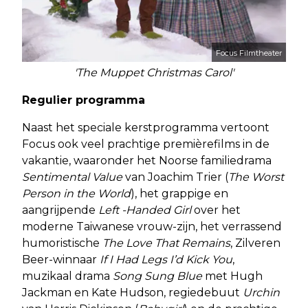
Focus Filmtheater
'The Muppet Christmas Carol'
Regulier programma
Naast het speciale kerstprogramma vertoont
Focus ook veel prachtige premièrefilms in de
vakantie, waaronder het Noorse familiedrama
Sentimental Value
van Joachim Trier (
The
Worst
Person in the World
), het grappige en
aangrijpende
Le
ft
-Handed Girl
over het
moderne Taiwanese vrouw-zijn, het verrassend
humoristische
The Love That Remains
, Zilveren
Beer-winnaar
If I Had Legs I’d Kick You
,
muzikaal drama
Song Sung Blue
met Hugh
Jackman en Kate Hudson, regiedebuut
Urchin