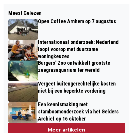
Vorig artikel
Volgend artikel
HELP JIJ MEE BIJ DE GROTE
Meest Gelezen
"VOOR SOMMIGE JONGEREN VOELT
VACCINATIERONDE IN GELDERLAND-
Open Coffee Arnhem op 7 augustus
HET ELKE DAG ALS BLUE MONDAY"
MIDDEN?
Internationaal onderzoek: Nederland
loopt voorop met duurzame
woningkeuzes
Burgers' Zoo ontwikkelt grootste
zeegrasaquarium ter wereld
Vergeet buitengerechtelijke kosten
niet bij een beperkte vordering
Een kennismaking met
stamboomonderzoek via het Gelders
Archief op 16 oktober
Meer artikelen