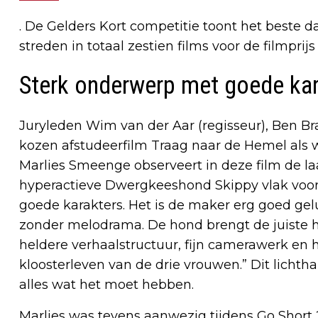
. De Gelders Kort competitie toont het beste da
streden in totaal zestien films voor de filmprij
Sterk onderwerp met goede kar
Juryleden Wim van der Aar (regisseur), Ben Br
kozen afstudeerfilm Traag naar de Hemel als
Marlies Smeenge observeert in deze film de la
hyperactieve Dwergkeeshond Skippy vlak voor
goede karakters. Het is de maker erg goed gelu
zonder melodrama. De hond brengt de juiste h
heldere verhaalstructuur, fijn camerawerk en h
kloosterleven van de drie vrouwen.” Dit lichtha
alles wat het moet hebben.
Marlies was tevens aanwezig tijdens Go Short