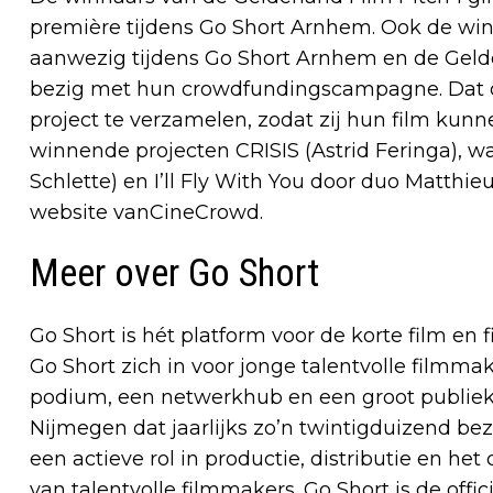
première tijdens Go Short Arnhem. Ook de win
aanwezig tijdens Go Short Arnhem en de Gelde
bezig met hun crowdfundingscampagne. Dat d
project te verzamelen, zodat zij hun film kunn
winnende projecten CRISIS (Astrid Feringa), w
Schlette) en I’ll Fly With You door duo Matthi
website vanCineCrowd.
Meer over Go Short
Go Short is hét platform voor de korte film en f
Go Short zich in voor jonge talentvolle filmmak
podium, een netwerkhub en een groot publiek. N
Nijmegen dat jaarlijks zo’n twintigduizend bezo
een actieve rol in productie, distributie en he
van talentvolle filmmakers. Go Short is de off