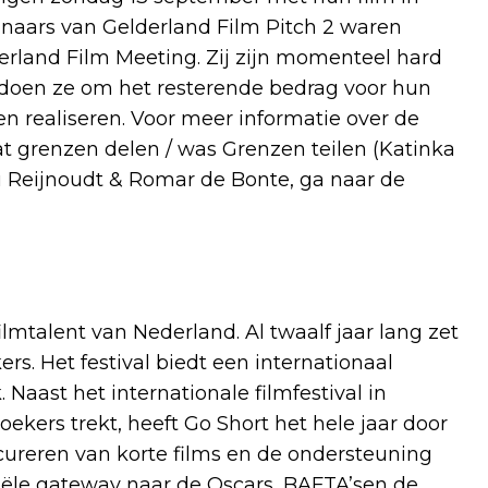
naars van Gelderland Film Pitch 2 waren
rland Film Meeting. Zij zijn momenteel hard
oen ze om het resterende bedrag voor hun
en realiseren. Voor meer informatie over de
at grenzen delen / was Grenzen teilen (Katinka
eu Reijnoudt & Romar de Bonte, ga naar de
ilmtalent van Nederland. Al twaalf jaar lang zet
ers. Het festival biedt een internationaal
aast het internationale filmfestival in
ekers trekt, heeft Go Short het hele jaar door
t cureren van korte films en de ondersteuning
iciële gateway naar de Oscars, BAFTA’sen de