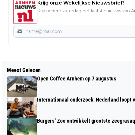
Krijg onze Wekelijkse Nieuwsbrief!
Krijg iedere zaterdag het laatste nieuws van 
Vorig artikel
Meest Gelezen
PRAAT MEE OVER ARNHEM IN 2040
Open Coffee Arnhem op 7 augustus
Internationaal onderzoek: Nederland loop
Burgers' Zoo ontwikkelt grootste zeegrasaq