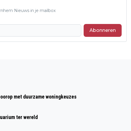
Arnhem Nieuws in je mailbox
Abonneren
Volgend artikel
DIACONESSENKERK
BURGEMEESTERSKWARTIER WORDT
WIJKCENTRUM
t voorop met duurzame woningkeuzes
uarium ter wereld