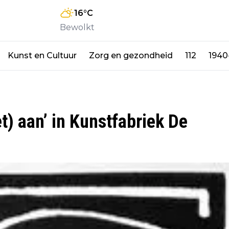
16
°C
Bewolkt
Kunst en Cultuur
Zorg en gezondheid
112
1940
et) aan’ in Kunstfabriek De