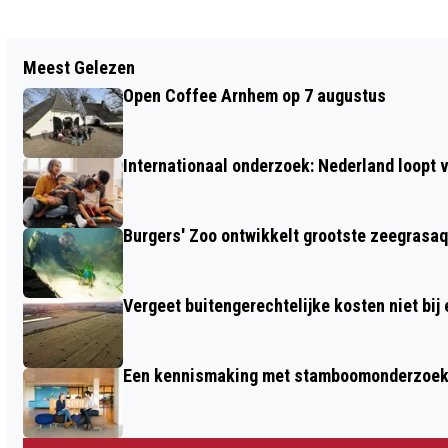
Vorig artikel
Meest Gelezen
ONDERTEKENING
Open Coffee Arnhem op 7 augustus
SAMENWERKINGSOVEREENKOMST COG
EN KAREL DE GROTE COLLEGE VOOR
Internationaal onderzoek: Nederland loop
VRIJESCHOOLONDERWIJS IN ARNHEM
Burgers' Zoo ontwikkelt grootste zeegrasaq
Vergeet buitengerechtelijke kosten niet bij
Een kennismaking met stamboomonderzoek v