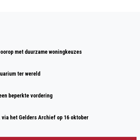
Volgend artikel
DUDOK ARNHEM EN PHION VERLEIDEN
DEZE VALENTIJN MET MUZIEK EN EEN
HIGH WINE OP 12 FEBRUARI
t voorop met duurzame woningkeuzes
uarium ter wereld
 een beperkte vordering
ia het Gelders Archief op 16 oktober