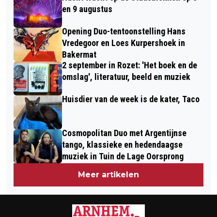
TEVREDEN TERUG OP HET JAAR 2022
en 9 augustus
Opening Duo-tentoonstelling Hans
Vredegoor en Loes Kurpershoek in
Bakermat
2 september in Rozet: 'Het boek en de
omslag', literatuur, beeld en muziek
Huisdier van de week is de kater, Taco
Cosmopolitan Duo met Argentijnse
tango, klassieke en hedendaagse
muziek in Tuin de Lage Oorsprong
Meer artikelen