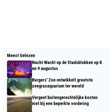
Vorig artikel
Volgend artikel
TERUGROEPACTIE WENGER
Meest Gelezen
VRIJWILLIGERSVACATURE VAN DE
UNIVERSELE REISADAPTER EN -SET
Nacht Wacht op de Stadsblokken op 8
WEEK: BIJ DAGBEHANDELING DE
(TK MAXX) WEGENS ELEKTRISCHE
en 9 augustus
PRAETS
SCHOKKEN
Burgers' Zoo ontwikkelt grootste
zeegrasaquarium ter wereld
Vergeet buitengerechtelijke kosten
niet bij een beperkte vordering