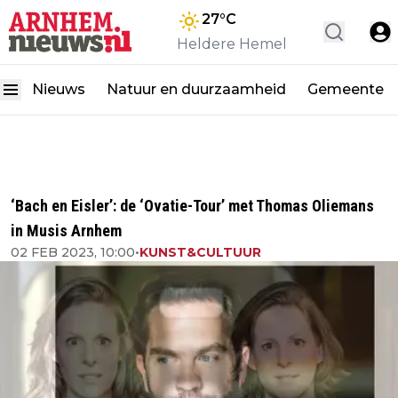
27
°C
Heldere Hemel
Nieuws
Natuur en duurzaamheid
Gemeente
‘Bach en Eisler’: de ‘Ovatie-Tour’ met Thomas Oliemans
in Musis Arnhem
02 FEB 2023, 10:00
•
KUNST&CULTUUR