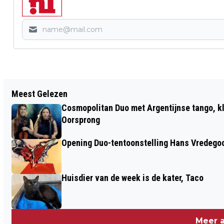
Vorig artikel
Meest Gelezen
STATE OF FASHION 2024: PRINTSESSIES
Cosmopolitan Duo met Argentijnse tango, k
EN GRATIS LATEN DRUKKEN
Oorsprong
Opening Duo-tentoonstelling Hans Vredego
Huisdier van de week is de kater, Taco
Meer a