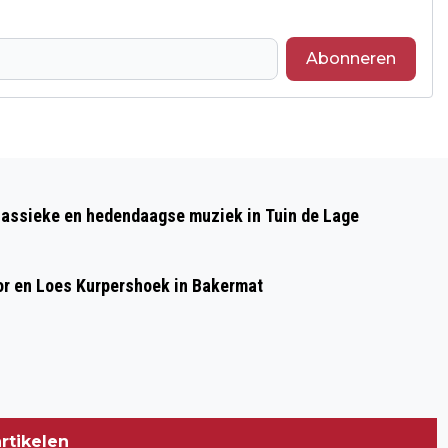
Abonneren
Volgend artikel
NATUURWANDELING DOOR
lassieke en hedendaagse muziek in Tuin de Lage
MEINERSWIJK OP 9 JUNI
or en Loes Kurpershoek in Bakermat
rtikelen