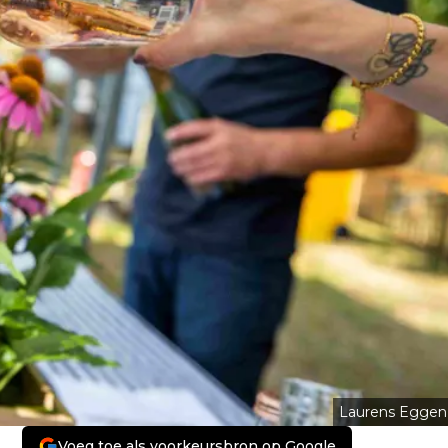
Laurens Eggen
Voeg toe als voorkeursbron op Google