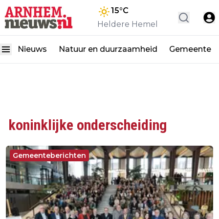
15
°C
Heldere Hemel
Nieuws
Natuur en duurzaamheid
Gemeente
koninklijke onderscheiding
Gemeenteberichten