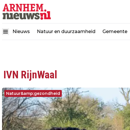
Nieuws
Natuur en duurzaamheid
Gemeente
IVN RijnWaal
Natuur&amp;gezondheid