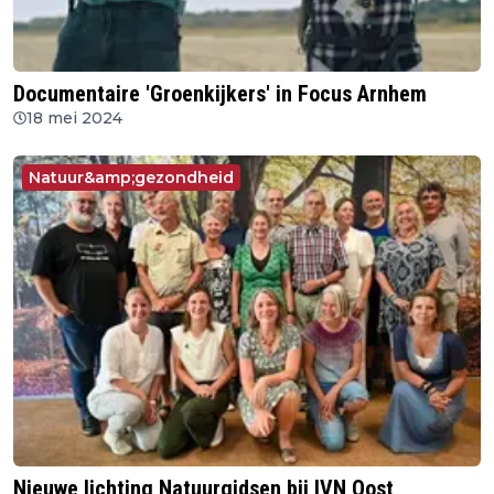
Documentaire 'Groenkijkers' in Focus Arnhem
18 mei 2024
Natuur&amp;gezondheid
Nieuwe lichting Natuurgidsen bij IVN Oost