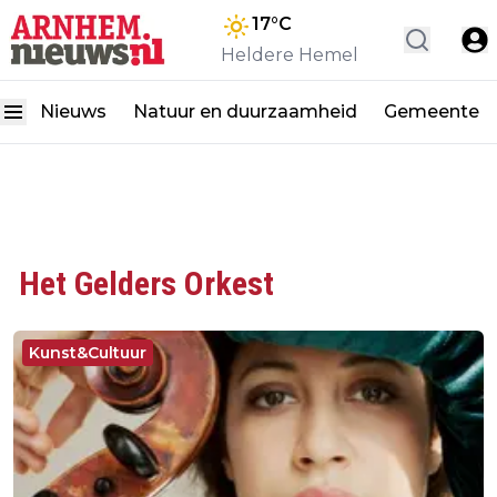
17
°C
Heldere Hemel
Nieuws
Natuur en duurzaamheid
Gemeente
Het Gelders Orkest
Kunst&Cultuur