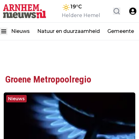
19
°C
Heldere Hemel
Nieuws
Natuur en duurzaamheid
Gemeente
Groene Metropoolregio
Nieuws