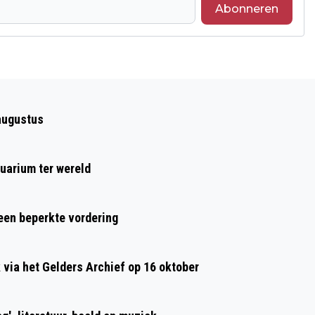
Abonneren
Volgend artikel
RUIM ACHT MILJOEN NEDERLANDERS
augustus
ZEGGEN ‘JA’ ALS ORGAANDONOR
uarium ter wereld
 een beperkte vordering
ia het Gelders Archief op 16 oktober