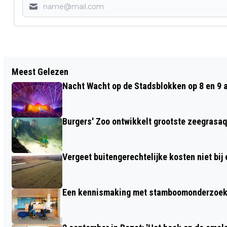
Vorig artikel
Meest Gelezen
VIERDE EDITIE ARNHEMS
Nacht Wacht op de Stadsblokken op 8 en 9 
CABARETWEEKEND 6-9 OKTOBER
Burgers' Zoo ontwikkelt grootste zeegrasaq
Vergeet buitengerechtelijke kosten niet bij
Een kennismaking met stamboomonderzoek v