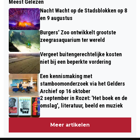
Meest Gelezen
HELP JIJ SWOA OUDEREN
MET HET GELDERS OPERA EN
Nacht Wacht op de Stadsblokken op 8
VERVOEREN? DAT KAN MET EIGEN
OPERETTE GEZELSCHAP
en 9 augustus
AUTO
Burgers' Zoo ontwikkelt grootste
zeegrasaquarium ter wereld
Vergeet buitengerechtelijke kosten
niet bij een beperkte vordering
Een kennismaking met
stamboomonderzoek via het Gelders
Archief op 16 oktober
2 september in Rozet: 'Het boek en de
omslag', literatuur, beeld en muziek
Meer artikelen