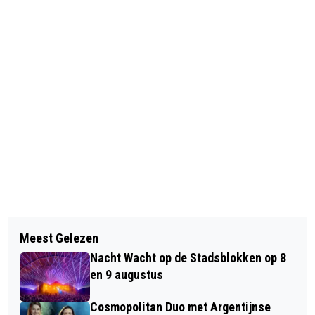
Vorig artikel
Volgend artikel
RASTER SCHAAPSKOOI RHEDEN
Meest Gelezen
CROSSFIT NOGRAVITY NORTH OPENT
MOET SCHAPEN BESCHERMEN TEGEN
Nacht Wacht op de Stadsblokken op 8
IN KLARENDALSE KERK
WOLVEN
en 9 augustus
Cosmopolitan Duo met Argentijnse