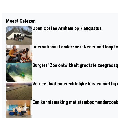
Vorig artikel
Meest Gelezen
HUISDIER VAN DE WEEK: KATER TAZ
Open Coffee Arnhem op 7 augustus
Internationaal onderzoek: Nederland loop
Burgers' Zoo ontwikkelt grootste zeegrasaq
Vergeet buitengerechtelijke kosten niet bij
Een kennismaking met stamboomonderzoek v