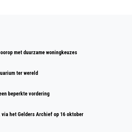
Volgend artikel
BASIS- EN VOORTGEZET ONDERWIJS NA
KERSTVAKANTIE WEER OPEN
t voorop met duurzame woningkeuzes
uarium ter wereld
 een beperkte vordering
ia het Gelders Archief op 16 oktober