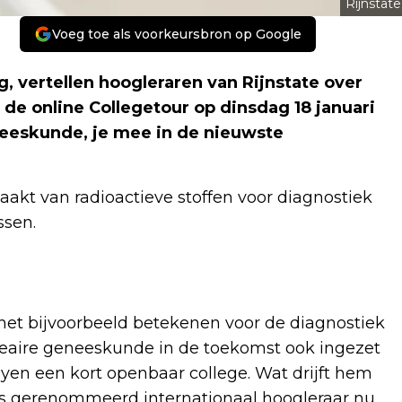
Rijnstate
Voeg toe als voorkeursbron op Google
rg, vertellen hoogleraren van Rijnstate over
de online Collegetour op dinsdag 18 januari
eeskunde, je mee in de nieuwste
akt van radioactieve stoffen voor diagnostiek
ssen.
et bijvoorbeeld betekenen voor de diagnostiek
eaire geneeskunde in de toekomst ook ingezet
en een kort openbaar college. Wat drijft hem
als gerenommeerd internationaal hoogleraar nu