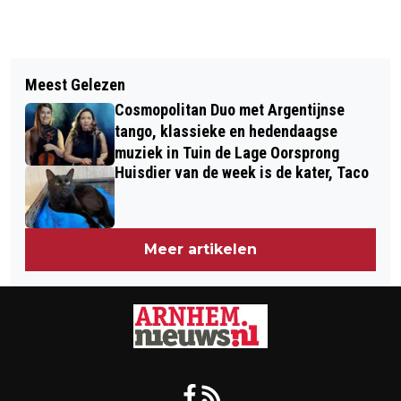
Vorig artikel
Volgend artikel
MENSEN UIT 1967 EN 1968 KUNNEN
Meest Gelezen
SPEUREN EN SPELEN IN PARK
ONLINE AFSPRAAK MAKEN VOOR
Cosmopolitan Duo met Argentijnse
ROSENDAEL
CORONAVACCINATIE MET JANSSEN
tango, klassieke en hedendaagse
muziek in Tuin de Lage Oorsprong
VACCIN
Huisdier van de week is de kater, Taco
Meer artikelen