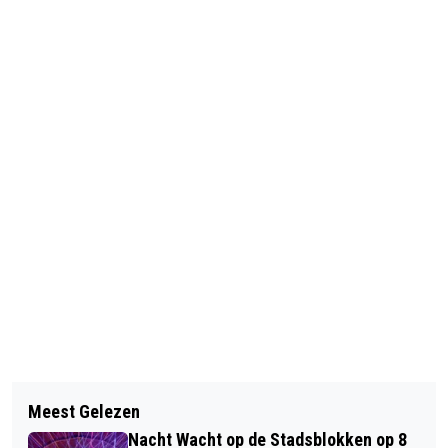
Vorig artikel
Volgend artikel
ONDERWIJSMARKT REGIO ARNHEM
Meest Gelezen
DUURZAAM MOBILITEITSPLAN NAAR
OP 17 APRIL
Nacht Wacht op de Stadsblokken op 8