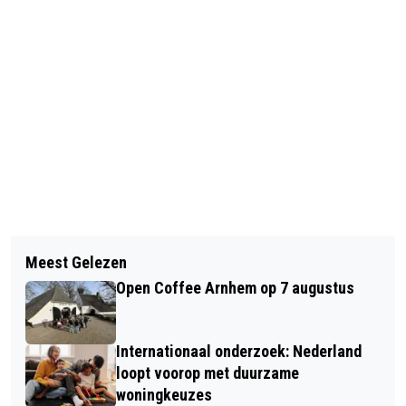
Vorig artikel
Volgend artikel
KONINKLIJKE ONDERSCHEIDING VOOR
Meest Gelezen
RIJNSTATE START ONLINE
NERMIN CINGÖZ
Open Coffee Arnhem op 7 augustus
COLLEGETOUR KOPLOPERS IN DE
ZORG
Internationaal onderzoek: Nederland
loopt voorop met duurzame
woningkeuzes