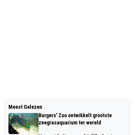
Vorig artikel
Volgend artikel
GEEN PERMANENTE BEWONING OP
Meest Gelezen
NEDERLAND IN LOCKDOWN TOT 19
VAKANTIEPARK ARNHEM
Burgers' Zoo ontwikkelt grootste
JANUARI
zeegrasaquarium ter wereld