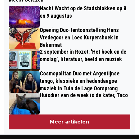
VOLG EEN LEUKE CURSUS BIJ IVN
MET SLIMME WEEGSCHAAL TEGEN
Nacht Wacht op de Stadsblokken op 8
NATUUREDUCATIE ARNHEM
VOEDSELVERSPILLING
en 9 augustus
Opening Duo-tentoonstelling Hans
Vredegoor en Loes Kurpershoek in
Bakermat
2 september in Rozet: 'Het boek en de
omslag', literatuur, beeld en muziek
Cosmopolitan Duo met Argentijnse
tango, klassieke en hedendaagse
muziek in Tuin de Lage Oorsprong
Huisdier van de week is de kater, Taco
Meer artikelen