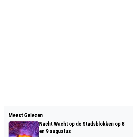
Vorig artikel
Volgend artikel
GETUIGEN GEZOCHT VAN
Meest Gelezen
BROERS GAAN VOOR KWALITEIT MET
WONINGINBRAAK IN DE
Nacht Wacht op de Stadsblokken op 8
KWALITARIA DÉLIFRANCE
HOMMELSTRAAT
en 9 augustus