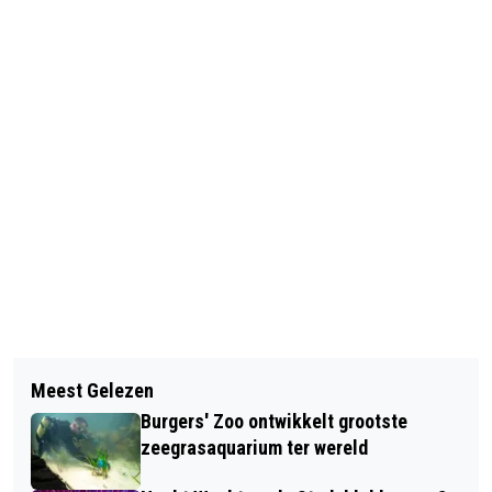
Vorig artikel
Volgend artikel
NIEUWE SUBSIDIEREGELING HOUDT
Meest Gelezen
HANG ZATERDAG DE VLAG UIT VOOR
LEERLING OP SCHOOL
Burgers' Zoo ontwikkelt grootste
DE VETERANEN
zeegrasaquarium ter wereld