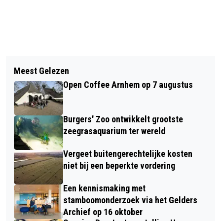
Vorig artikel
Volgend artikel
MAN KRIJGT CELSTRAF VOOR POGING
Meest Gelezen
LEGER DES HEILS COLLECTEERT VOOR
DOODSLAG IN FLATWONING
Open Coffee Arnhem op 7 augustus
HET BUURTWERK VAN DE
ORGANISATIE
Burgers' Zoo ontwikkelt grootste
zeegrasaquarium ter wereld
Vergeet buitengerechtelijke kosten
niet bij een beperkte vordering
Een kennismaking met
stamboomonderzoek via het Gelders
Archief op 16 oktober