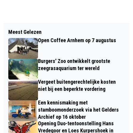
Vorig artikel
Volgend artikel
INCLUSIEF SPORTEN: 'COMMUNICEER
Meest Gelezen
FOCUS JUNIOR IN DE
EN WEES CREATIEF'
Open Coffee Arnhem op 7 augustus
VOORJAARSVAKANTIE
Burgers' Zoo ontwikkelt grootste
zeegrasaquarium ter wereld
Vergeet buitengerechtelijke kosten
niet bij een beperkte vordering
Een kennismaking met
stamboomonderzoek via het Gelders
Archief op 16 oktober
Opening Duo-tentoonstelling Hans
Vredegoor en Loes Kurpershoek in