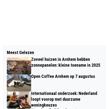
Vorig artikel
Volgend artikel
DE EINDEXAMENS ZIJN BEGONNEN!
Meest Gelezen
VIER JAAR GEVANGENISSTRAF VOOR
Zoveel huizen in Arnhem hebben
REEKS AFDREIGINGEN, OPLICHTINGEN
zonnepanelen: kleine toename in 2025
EN DIEFSTALLEN
Open Coffee Arnhem op 7 augustus
Internationaal onderzoek: Nederland
loopt voorop met duurzame
woningkeuzes