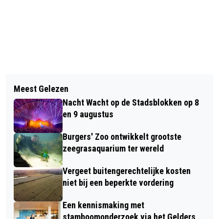
Vorig artikel
Volgend artikel
PVDA ARNHEM LANCEERT
Meest Gelezen
BELASTINGAANSLAG IN AANTOCHT,
WOONMANIFEST
Nacht Wacht op de Stadsblokken op 8
PER POST OF DIGITAAL
en 9 augustus
Burgers' Zoo ontwikkelt grootste
zeegrasaquarium ter wereld
Vergeet buitengerechtelijke kosten
niet bij een beperkte vordering
Een kennismaking met
stamboomonderzoek via het Gelders