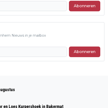
Abonneren
Arnhem Nieuws in je mailbox
Abonneren
Volgend artikel
MET DE BENEN BUITEN BIJ UITNACHT
augustus
ARNHEM OP 26 JANUARI 2024
or en Loes Kurpershoek in Bakermat