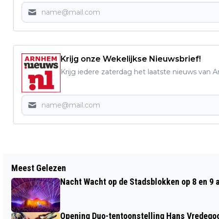
Krijg onze Wekelijkse Nieuwsbrief!
Krijg iedere zaterdag het laatste nieuws van 
Vorig artikel
Meest Gelezen
EEN KLEURRIJK ZICHT OP ARNHEM 1649
Nacht Wacht op de Stadsblokken op 8 en 9 
Opening Duo-tentoonstelling Hans Vredego