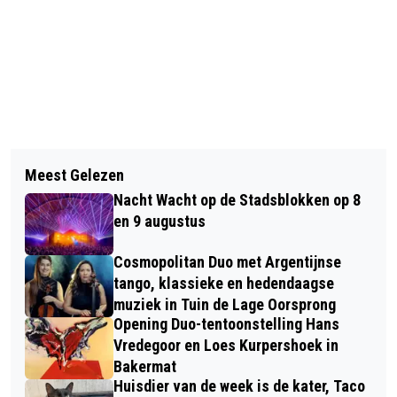
Vorig artikel
Volgend artikel
VIERDAAGSEFEESTEN POLSBANDJE
Meest Gelezen
HELPENDE HANDEN GEZOCHT VOOR
WEER VOL VERRASSINGEN
Nacht Wacht op de Stadsblokken op 8
UITJE NAAR WATERMUSEUM ARNHEM
en 9 augustus
Cosmopolitan Duo met Argentijnse
tango, klassieke en hedendaagse
muziek in Tuin de Lage Oorsprong
Opening Duo-tentoonstelling Hans
Vredegoor en Loes Kurpershoek in
Bakermat
Huisdier van de week is de kater, Taco