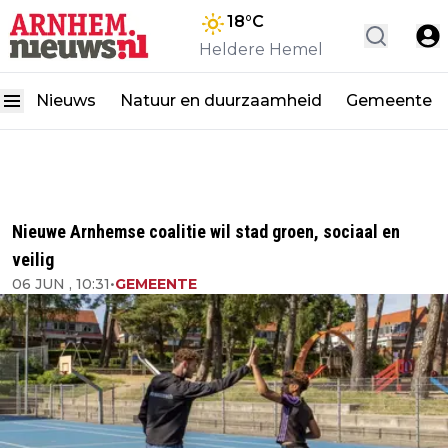
18
°C
Heldere Hemel
Nieuws
Natuur en duurzaamheid
Gemeente
Nieuwe Arnhemse coalitie wil stad groen, sociaal en
veilig
06 JUN , 10:31
•
GEMEENTE