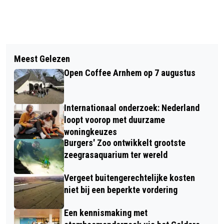
Vorig artikel
Volgend artikel
VRIJWILLIGER GEZOCHT: PROJECT
Meest Gelezen
LOCAL HERO AWARD 2024 VAN REGIO
MET BEWONERS VAN
Open Coffee Arnhem op 7 augustus
ARNHEM
ASIELZOEKERSCENTRA
Internationaal onderzoek: Nederland
loopt voorop met duurzame
woningkeuzes
Burgers' Zoo ontwikkelt grootste
zeegrasaquarium ter wereld
Vergeet buitengerechtelijke kosten
niet bij een beperkte vordering
Een kennismaking met