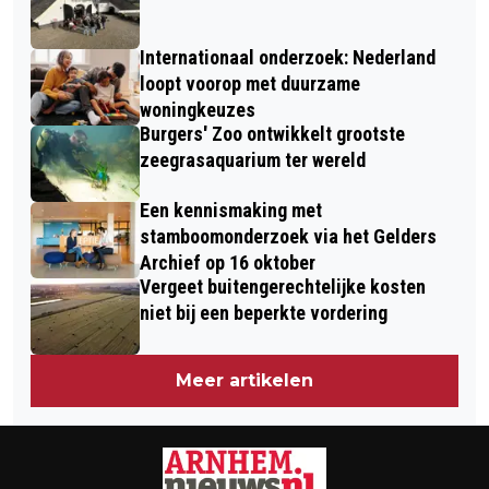
OVER DEPRESSIE ONDER JONGEREN
Internationaal onderzoek: Nederland
loopt voorop met duurzame
woningkeuzes
Burgers' Zoo ontwikkelt grootste
zeegrasaquarium ter wereld
Een kennismaking met
stamboomonderzoek via het Gelders
Archief op 16 oktober
Vergeet buitengerechtelijke kosten
niet bij een beperkte vordering
Meer artikelen