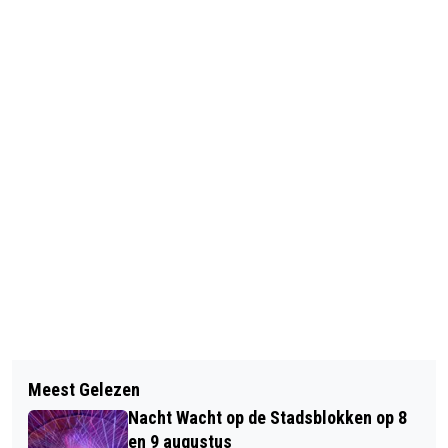
Vorig artikel
Volgend artikel
BRANDSTICHTING ZONNESTUDIO:
Meest Gelezen
AGENTEN SLAAN RUIT IN: KIND
GETUIGEN GEZOCHT
Nacht Wacht op de Stadsblokken op 8
BEVRIJD UIT AUTO
en 9 augustus