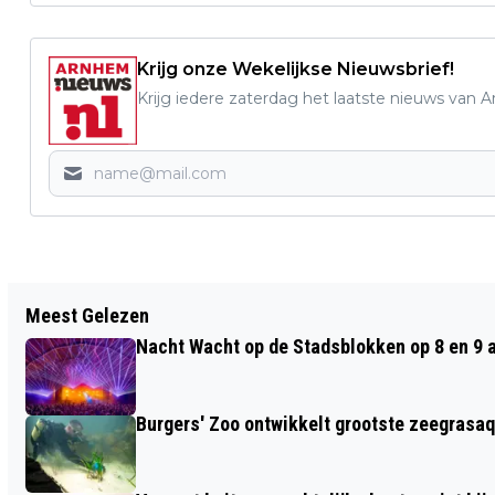
Krijg onze Wekelijkse Nieuwsbrief!
Krijg iedere zaterdag het laatste nieuws van 
Vorig artikel
Meest Gelezen
START NIEUWE DIRECTEUR CONNECTIE
Nacht Wacht op de Stadsblokken op 8 en 9 
SANNE DE KLEYN IN NIEUWE JAAR
Burgers' Zoo ontwikkelt grootste zeegrasaq