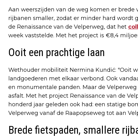
Aan weerszijden van de weg komen er brede vr
rijbanen smaller, zodat er minder hard wordt 
de Renaissance van de Velperweg, dat het
co
week vaststelde. Met het project is €8,4 miljo
Ooit een prachtige laan
Wethouder mobiliteit Nermina Kundić: "Ooit w
landgoederen met elkaar verbond. Ook vandaa
en monumentale panden. Maar de Velperweg ze
asfalt. Met het project Renaissance van de Vel
honderd jaar geleden ook had: een statige bo
Velperweg vanaf de Raapopseweg tot aan Velp, 
Brede fietspaden, smallere rijb