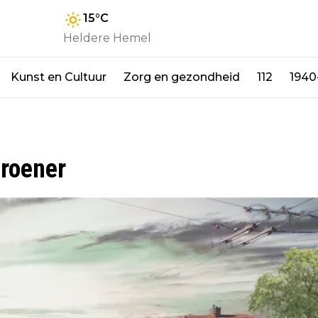
15
°C
Heldere Hemel
Kunst en Cultuur
Zorg en gezondheid
112
1940
groener