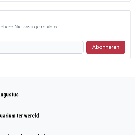
Arnhem Nieuws in je mailbox
Abonneren
Volgend artikel
NK RUNNING BLIND BIJ NN
augustus
ZEVENHEUVELENLOOP
uarium ter wereld